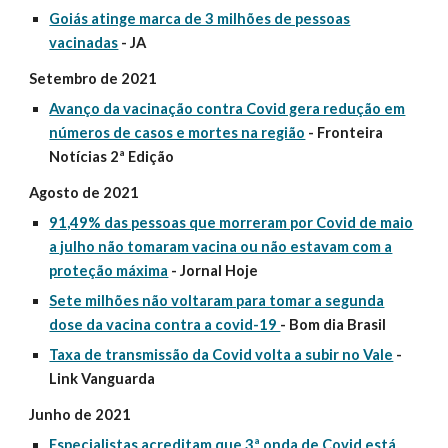
Goiás atinge marca de 3 milhões de pessoas
vacinadas
- JA
Setembro de 2021
Avanço da vacinação contra Covid gera redução em
números de casos e mortes na região
-
Fronteira
Notícias 2ª Edição
Agosto de 2021
91,49% das pessoas que morreram por Covid de maio
a julho não tomaram vacina ou não estavam com a
proteção máxima
- Jornal Hoje
Sete milhões não voltaram para tomar a segunda
dose da vacina contra a covid-19
- Bom dia Brasil
Taxa de transmissão da Covid volta a subir no Vale
-
Link Vanguarda
Junho de 2021
Especialistas acreditam que 3ª onda de Covid está