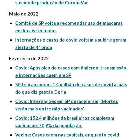
suspende produção de CoronaVac
Maio de 2022
Comitê de SP volta a recomendar uso de máscaras
em locais fechados
Internações e casos de covid voltam a subir e geram
alerta de 4ª onda
Fevereiro de 2022
Covid: Após pico de casos com ômicron, transmissão
e internações caem em SP
SP tem ao menos 1,4 milhão de casos de covid a mais
do que diz gestão Doria
Covid: Internações em SP desaceleram; 'Mortes
serão mais entre não vacinados'
Covid: 152,4 milhões de brasileiros completam
vacinação, 70,9% da população
Vecina: Casos caem nas capitais, enquanto covid