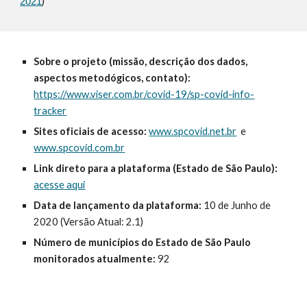
)
202
1
Sobre o 
p
rojeto (
m
issão, 
descrição dos dados, 
aspectos m
etod
ógicos
, 
c
ontato):
https://www.viser.com.br/covid-19/sp-covid-info-
tracker
Sites oficiais de acesso:
www.spcovid.net.br
  e  
www.spcovid.com.br
Link direto para a p
lataforma (
E
stado de São Paulo): 
acesse aqui
Data de lançamento da plataforma: 
10 de Junho de 
2020 (Versão Atual: 2.1)
Número de municípios do Estado de São Paulo 
monitorados atualmente:
 92